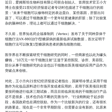
近日，爱姆斯坦生物科技有限公司联合创始人、首席技术官王小方
博士在接受21世纪经济报道记者专访时也描述了干细胞治疗的前
景：“未来干细胞可以修饰特定的表达蛋白、某些基因，肝脏出问
题了，可以通过干细胞换置一个更年轻更健康的肝脏；除了比较复
杂的脑神经外，理论上都可以通过干细胞解决。”
不久前，世界知名药企福泰制药（Vertex）发布了关于同种异体干
细胞疗法VX-880治疗I型糖尿病的最新临床试验数据，首次证明干
细胞疗法可以恢复1型糖尿病患者的胰岛细胞功能。
医学界在不断探索研究干细胞研究的同时，一些商家也以此为噱头
赚钱，“10万元一针干细胞注射”泛滥于某些医院、诊所、美容院。
部分从事干细胞研究的企业也以干细胞在医美领域的应用产品作为
突破点来创收。
对此，王小方向21世纪经济报道记者指出，国家明令禁止采用干细
胞作为化妆品原料进行市场开发或者应用的，若用于医美项目则需
要按药物进行临床三期试验，而且目前临床批准的干细胞治疗产品
还不是很多，技术也仍在不断的完善当中。“行业刚刚处于起步阶
段，各国政府也在调控鼓励。作为一个比较新兴的行业，还有很长
的路要走。现在是一个非常早期阶段，但需要企业有新的、比原来