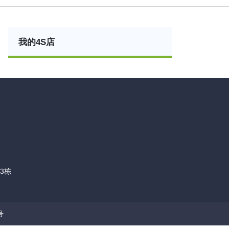
我的4S店
3栋
号